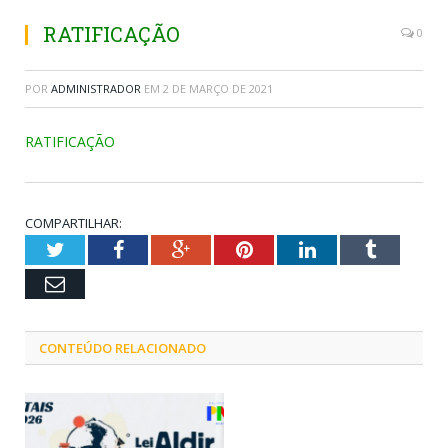
RATIFICAÇÃO
0
POR
ADMINISTRADOR
EM
2 DE MARÇO DE 2021
RATIFICAÇÃO
COMPARTILHAR:
Twitter
Facebook
Google+
Pinterest
LinkedIn
Tumblr
Email
CONTEÚDO RELACIONADO