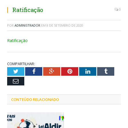
Ratificação
0
POR
ADMINISTRADOR
EM
8 DE SETEMBRO DE 2020
Ratificação
COMPARTILHAR:
Twitter
Facebook
Google+
Pinterest
LinkedIn
Tumblr
Email
CONTEÚDO RELACIONADO