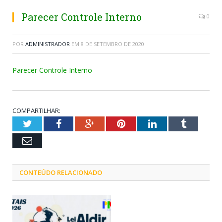
Parecer Controle Interno
0
POR
ADMINISTRADOR
EM
8 DE SETEMBRO DE 2020
Parecer Controle Interno
COMPARTILHAR:
Twitter
Facebook
Google+
Pinterest
LinkedIn
Tumblr
Email
CONTEÚDO RELACIONADO