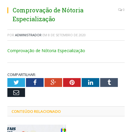
Comprovação de Nótoria
0
Especialização
POR
ADMINISTRADOR
EM
8 DE SETEMBRO DE 2020
Comprovação de Nótoria Especialização
COMPARTILHAR:
Twitter
Facebook
Google+
Pinterest
LinkedIn
Tumblr
Email
CONTEÚDO RELACIONADO