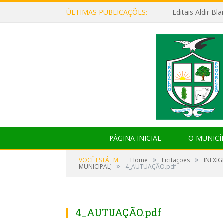
ÚLTIMAS PUBLICAÇÕES:
Editais Aldir B
PÁGINA INICIAL
O MUNICÍ
»
»
VOCÊ ESTÁ EM:
Home
Licitações
INEXIG
»
MUNICIPAL)
4_AUTUAÇÃO.pdf
4_AUTUAÇÃO.pdf