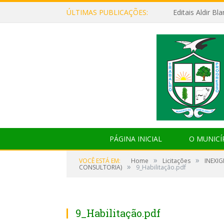
ÚLTIMAS PUBLICAÇÕES:
Editais Aldir B
PÁGINA INICIAL
O MUNICÍ
»
»
VOCÊ ESTÁ EM:
Home
Licitações
INEXIG
»
CONSULTORIA)
9_Habilitação.pdf
9_Habilitação.pdf