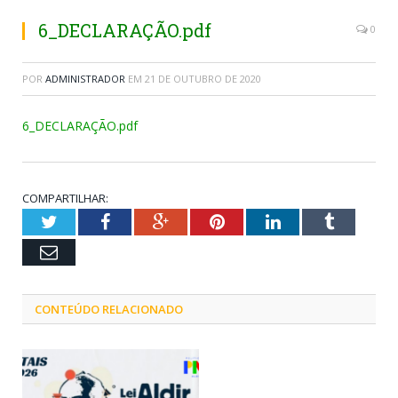
6_DECLARAÇÃO.pdf
0
POR
ADMINISTRADOR
EM
21 DE OUTUBRO DE 2020
6_DECLARAÇÃO.pdf
COMPARTILHAR:
Twitter
Facebook
Google+
Pinterest
LinkedIn
Tumblr
Email
CONTEÚDO RELACIONADO