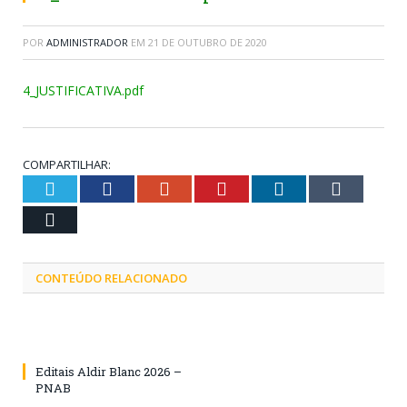
POR
ADMINISTRADOR
EM
21 DE OUTUBRO DE 2020
4_JUSTIFICATIVA.pdf
COMPARTILHAR:
Twitter
Facebook
Google+
Pinterest
LinkedIn
Tumblr
Email
CONTEÚDO RELACIONADO
Editais Aldir Blanc 2026 –
PNAB