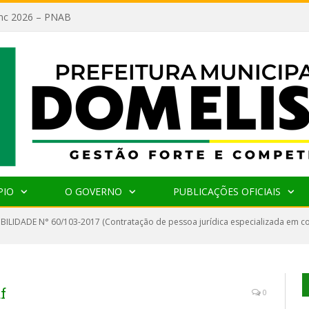
lanc 2026 – PNAB
PIO
O GOVERNO
PUBLICAÇÕES OFICIAIS
IBILIDADE N° 60/103-2017 (Contratação de pessoa jurídica especializada em co
f
0