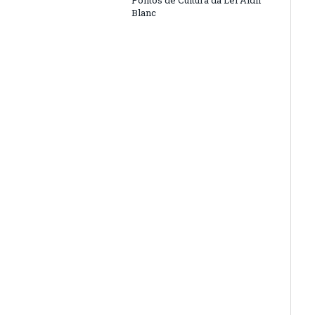
Pontos de Cultura da Lei Aldir
Blanc