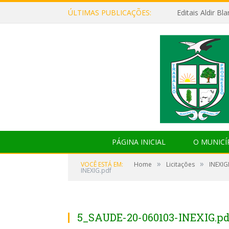
ÚLTIMAS PUBLICAÇÕES:
Editais Aldir B
PÁGINA INICIAL
O MUNICÍ
»
»
VOCÊ ESTÁ EM:
Home
Licitações
INEXIG
INEXIG.pdf
5_SAUDE-20-060103-INEXIG.pd