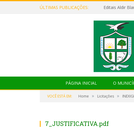
ÚLTIMAS PUBLICAÇÕES:
Editais Aldir B
PÁGINA INICIAL
O MUNICÍ
»
»
VOCÊ ESTÁ EM:
Home
Licitações
INEXIG
7_JUSTIFICATIVA.pdf