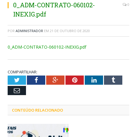
0_ADM-CONTRATO-060102-
0
INEXIG.pdf
POR
ADMINISTRADOR
EM
21 DE OUTUBRO DE 2020
0_ADM-CONTRATO-060102-INEXIG.pdf
COMPARTILHAR:
Twitter
Facebook
Google+
Pinterest
LinkedIn
Tumblr
Email
CONTEÚDO RELACIONADO