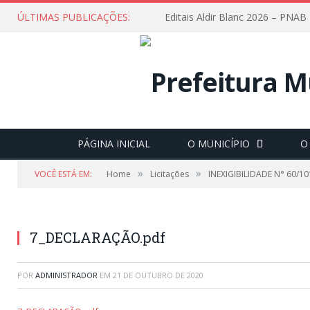
ÚLTIMAS PUBLICAÇÕES:
Editais Aldir Blanc 2026 – PNAB
PÁGINA INICIAL
O MUNICÍPIO
O
»
»
VOCÊ ESTÁ EM:
Home
Licitações
INEXIGIBILIDADE N° 60/101
7_DECLARAÇÃO.pdf
POR
ADMINISTRADOR
EM
21 DE OUTUBRO DE 2020