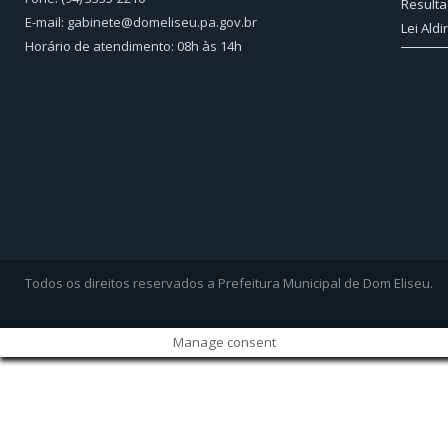
Resulta
E-mail: gabinete@domeliseu.pa.gov.br
Lei Aldi
Horário de atendimento: 08h às 14h
Todos os direitos reservados a Prefeitura Municipal de Dom Eliseu.
Manage consent