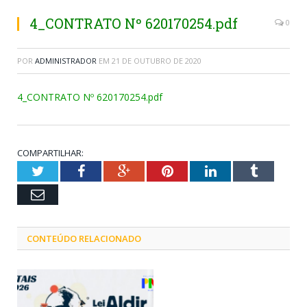
4_CONTRATO Nº 620170254.pdf
0
POR
ADMINISTRADOR
EM
21 DE OUTUBRO DE 2020
4_CONTRATO Nº 620170254.pdf
COMPARTILHAR:
Twitter
Facebook
Google+
Pinterest
LinkedIn
Tumblr
Email
CONTEÚDO RELACIONADO