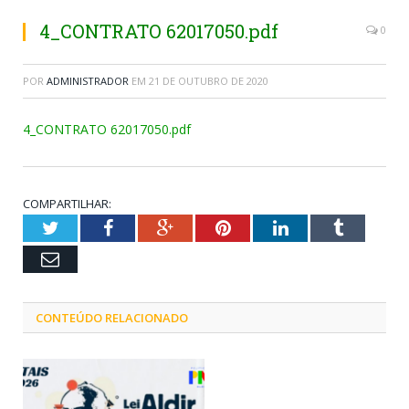
4_CONTRATO 62017050.pdf
0
POR
ADMINISTRADOR
EM
21 DE OUTUBRO DE 2020
4_CONTRATO 62017050.pdf
COMPARTILHAR:
Twitter
Facebook
Google+
Pinterest
LinkedIn
Tumblr
Email
CONTEÚDO RELACIONADO