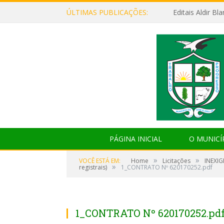
ÚLTIMAS PUBLICAÇÕES:
Editais Aldir B
PÁGINA INICIAL
O MUNICÍ
»
»
VOCÊ ESTÁ EM:
Home
Licitações
INEXIG
»
registrais)
1_CONTRATO Nº 620170252.pdf
1_CONTRATO Nº 620170252.pd