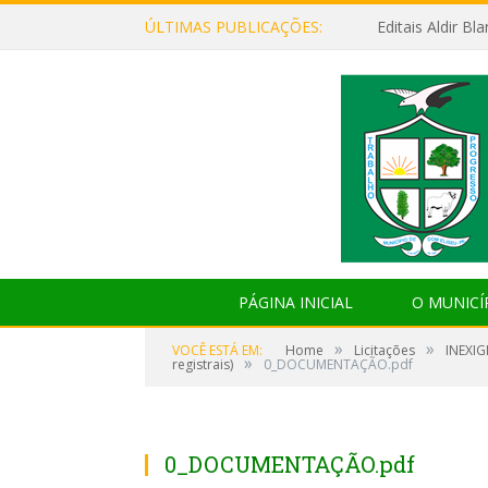
ÚLTIMAS PUBLICAÇÕES:
Editais Aldir B
PÁGINA INICIAL
O MUNICÍ
»
»
VOCÊ ESTÁ EM:
Home
Licitações
INEXIG
»
registrais)
0_DOCUMENTAÇÃO.pdf
0_DOCUMENTAÇÃO.pdf