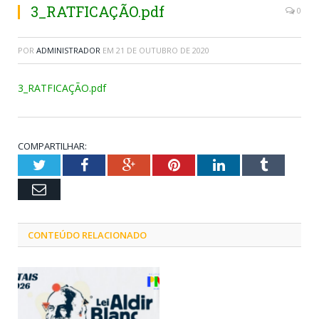
3_RATFICAÇÃO.pdf
0
POR
ADMINISTRADOR
EM
21 DE OUTUBRO DE 2020
3_RATFICAÇÃO.pdf
COMPARTILHAR:
Twitter
Facebook
Google+
Pinterest
LinkedIn
Tumblr
Email
CONTEÚDO RELACIONADO