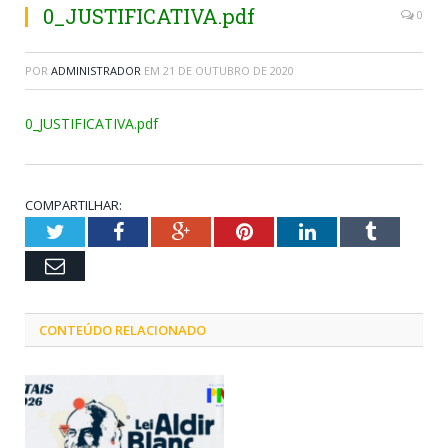
0_JUSTIFICATIVA.pdf
0
POR
ADMINISTRADOR
EM
21 DE OUTUBRO DE 2020
0_JUSTIFICATIVA.pdf
COMPARTILHAR:
Twitter
Facebook
Google+
Pinterest
LinkedIn
Tumblr
Email
CONTEÚDO RELACIONADO