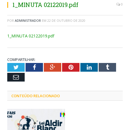
1_MINUTA 02122019.pdf
0
POR
ADMINISTRADOR
EM
22 DE OUTUBRO DE 2020
1_MINUTA 02122019.pdf
COMPARTILHAR:
Twitter
Facebook
Google+
Pinterest
LinkedIn
Tumblr
Email
CONTEÚDO RELACIONADO