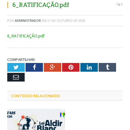
6_RATIFICAÇÃO.pdf
0
POR
ADMINISTRADOR
EM
21 DE OUTUBRO DE 2020
6_RATIFICAÇÃO.pdf
COMPARTILHAR:
Twitter
Facebook
Google+
Pinterest
LinkedIn
Tumblr
Email
CONTEÚDO RELACIONADO