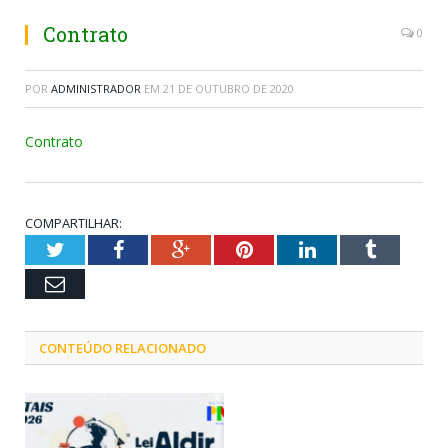
Contrato
0
POR
ADMINISTRADOR
EM
21 DE OUTUBRO DE 2020
Contrato
COMPARTILHAR:
Twitter
Facebook
Google+
Pinterest
LinkedIn
Tumblr
Email
CONTEÚDO RELACIONADO