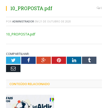
10_PROPOSTA.pdf
0
POR
ADMINISTRADOR
EM
21 DE OUTUBRO DE 2020
10_PROPOSTA.pdf
COMPARTILHAR:
Twitter
Facebook
Google+
Pinterest
LinkedIn
Tumblr
Email
CONTEÚDO RELACIONADO