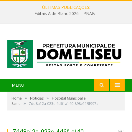
ÚLTIMAS PUBLICAÇÕES:
Editais Aldir Blanc 2026 – PNAB
MENU
»
»
Home
Notícias
Hospital Municipal e
»
Samu
7dd8a12a-023c-4d6f-a140-898e119f997a
7dd8a12a-023c-4d6f-a140-
0