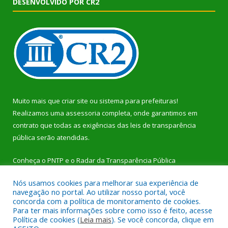
DESENVOLVIDO POR CR2
Muito mais que
criar site
ou
sistema para prefeituras
!
Realizamos uma
assessoria
completa, onde garantimos em
contrato que todas as exigências das
leis de transparência
pública
serão atendidas.
Conheça o
PNTP
e o
Radar da Transparência Pública
Nós usamos cookies para melhorar sua experiência de
navegação no portal. Ao utilizar nosso portal, você
concorda com a política de monitoramento de cookies.
Para ter mais informações sobre como isso é feito, acesse
Todos os direitos reservados a Prefeitura Municipal de Dom
Política de cookies (
Leia mais
). Se você concorda, clique em
Eliseu.