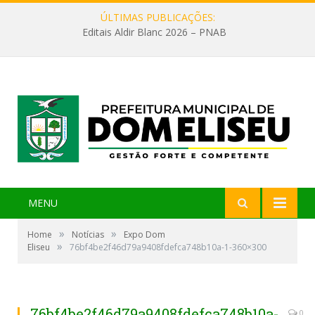
ÚLTIMAS PUBLICAÇÕES:
Editais Aldir Blanc 2026 – PNAB
MENU
»
»
Home
Notícias
Expo Dom
»
Eliseu
76bf4be2f46d79a9408fdefca748b10a-1-360×300
76bf4be2f46d79a9408fdefca748b10a-
0