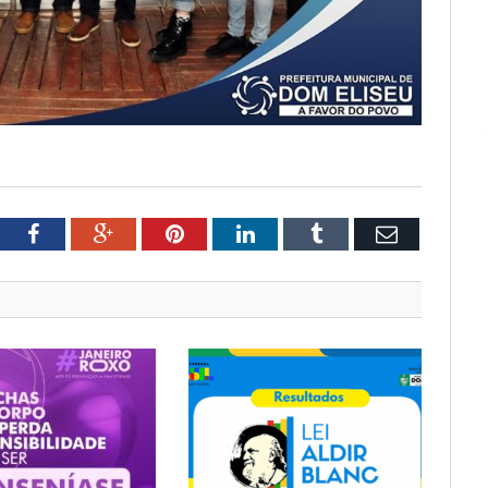
tter
Facebook
Google+
Pinterest
LinkedIn
Tumblr
Email