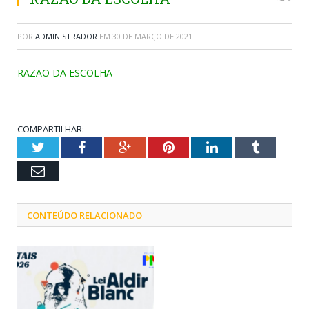
POR
ADMINISTRADOR
EM
30 DE MARÇO DE 2021
RAZÃO DA ESCOLHA
COMPARTILHAR:
Twitter
Facebook
Google+
Pinterest
LinkedIn
Tumblr
Email
CONTEÚDO RELACIONADO