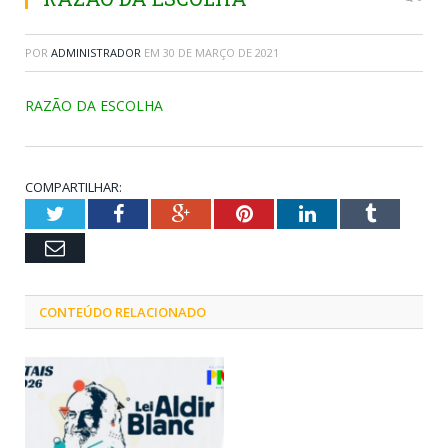
POR
ADMINISTRADOR
EM
30 DE MARÇO DE 2021
RAZÃO DA ESCOLHA
COMPARTILHAR:
Twitter
Facebook
Google+
Pinterest
LinkedIn
Tumblr
Email
CONTEÚDO RELACIONADO