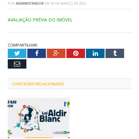
POR
ADMINISTRADOR
EM
30 DE MARÇO DE 2021
AVALIAÇÃO PRÉVIA DO IMÓVEL
COMPARTILHAR:
Twitter
Facebook
Google+
Pinterest
LinkedIn
Tumblr
Email
CONTEÚDO RELACIONADO