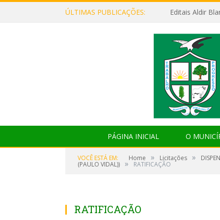
ÚLTIMAS PUBLICAÇÕES:
Editais Aldir B
PÁGINA INICIAL
O MUNICÍ
»
»
VOCÊ ESTÁ EM:
Home
Licitações
DISPE
»
(PAULO VIDAL))
RATIFICAÇÃO
RATIFICAÇÃO