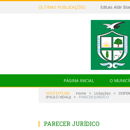
ÚLTIMAS PUBLICAÇÕES:
Editais Aldir B
PÁGINA INICIAL
O MUNICÍ
»
»
VOCÊ ESTÁ EM:
Home
Licitações
DISPE
»
(PAULO VIDAL))
PARECER JURÍDICO
PARECER JURÍDICO