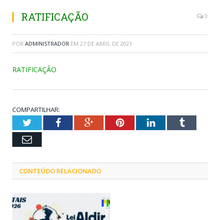
RATIFICAÇÃO
0
POR
ADMINISTRADOR
EM
27 DE ABRIL DE 2021
RATIFICAÇÃO
COMPARTILHAR:
Twitter
Facebook
Google+
Pinterest
LinkedIn
Tumblr
Email
CONTEÚDO RELACIONADO