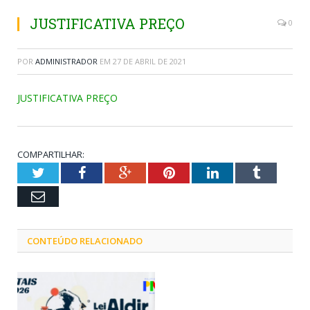
JUSTIFICATIVA PREÇO
0
POR
ADMINISTRADOR
EM
27 DE ABRIL DE 2021
JUSTIFICATIVA PREÇO
COMPARTILHAR:
Twitter
Facebook
Google+
Pinterest
LinkedIn
Tumblr
Email
CONTEÚDO RELACIONADO