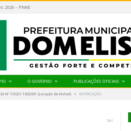
lanc 2026 – PNAB
PIO
O GOVERNO
PUBLICAÇÕES OFICIAIS
»
SA Nº 7/2021-1902001 (Locação de Imóvel)
RATIFICAÇÃO
0