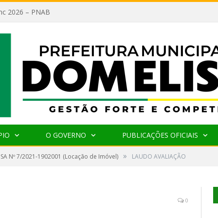
lanc 2026 – PNAB
PIO
O GOVERNO
PUBLICAÇÕES OFICIAIS
»
SA Nº 7/2021-1902001 (Locação de Imóvel)
LAUDO AVALIAÇÃO
0