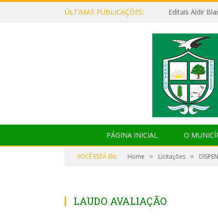
ÚLTIMAS PUBLICAÇÕES:
Editais Aldir B
PÁGINA INICIAL
O MUNICÍ
»
»
VOCÊ ESTÁ EM:
Home
Licitações
DISPEN
LAUDO AVALIAÇÃO