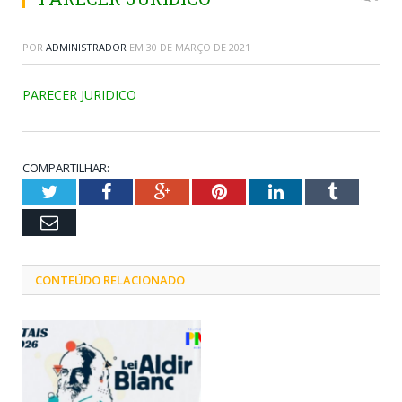
POR
ADMINISTRADOR
EM
30 DE MARÇO DE 2021
PARECER JURIDICO
COMPARTILHAR:
Twitter
Facebook
Google+
Pinterest
LinkedIn
Tumblr
Email
CONTEÚDO RELACIONADO