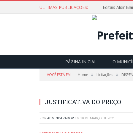
ÚLTIMAS PUBLICAÇÕES:
Editais Aldir B
PÁGINA INICIAL
O MUNICÍ
»
»
VOCÊ ESTÁ EM:
Home
Licitações
DISPEN
JUSTIFICATIVA DO PREÇO
POR
ADMINISTRADOR
EM
30 DE MARÇO DE 2021