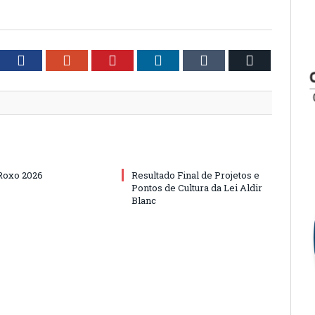
tter
Facebook
Google+
Pinterest
LinkedIn
Tumblr
Email
Roxo 2026
Resultado Final de Projetos e
Pontos de Cultura da Lei Aldir
Blanc