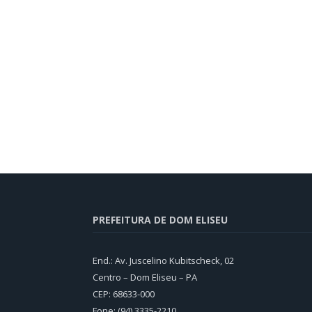
PREFEITURA DE DOM ELISEU
End.: Av. Juscelino Kubitscheck, 02
Centro – Dom Eliseu – PA
CEP: 68633-000
Fone: (94) 3335-2210