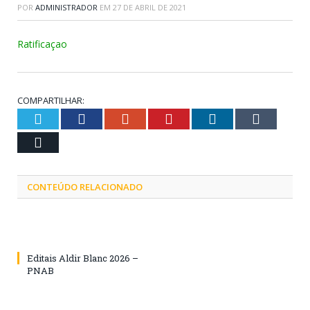
POR
ADMINISTRADOR
EM
27 DE ABRIL DE 2021
Ratificaçao
COMPARTILHAR:
Twitter
Facebook
Google+
Pinterest
LinkedIn
Tumblr
Email
CONTEÚDO RELACIONADO
Editais Aldir Blanc 2026 –
PNAB