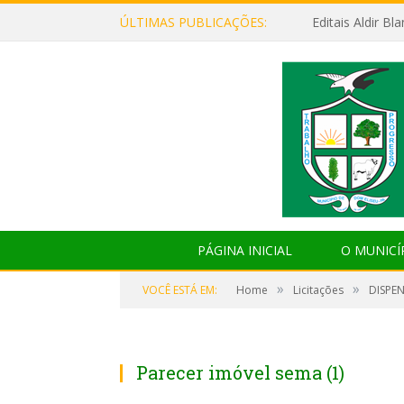
ÚLTIMAS PUBLICAÇÕES:
Editais Aldir B
PÁGINA INICIAL
O MUNICÍ
»
»
VOCÊ ESTÁ EM:
Home
Licitações
DISPEN
Parecer imóvel sema (1)