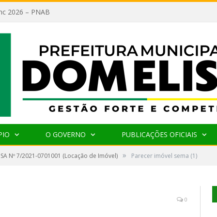
lanc 2026 – PNAB
PIO
O GOVERNO
PUBLICAÇÕES OFICIAIS
»
SA Nº 7/2021-0701001 (Locação de Imóvel)
Parecer imóvel sema (1)
0