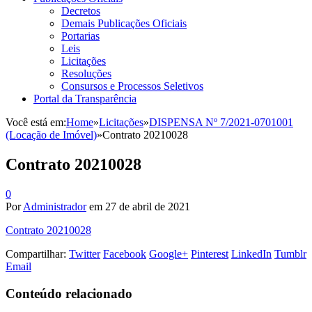
Decretos
Demais Publicações Oficiais
Portarias
Leis
Licitações
Resoluções
Consursos e Processos Seletivos
Portal da Transparência
Você está em:
Home
»
Licitações
»
DISPENSA Nº 7/2021-0701001
(Locação de Imóvel)
»
Contrato 20210028
Contrato 20210028
0
Por
Administrador
em
27 de abril de 2021
Contrato 20210028
Compartilhar:
Twitter
Facebook
Google+
Pinterest
LinkedIn
Tumblr
Email
Conteúdo relacionado