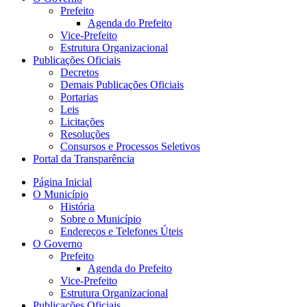
Prefeito
Agenda do Prefeito
Vice-Prefeito
Estrutura Organizacional
Publicações Oficiais
Decretos
Demais Publicações Oficiais
Portarias
Leis
Licitações
Resoluções
Consursos e Processos Seletivos
Portal da Transparência
Página Inicial
O Município
História
Sobre o Município
Endereços e Telefones Úteis
O Governo
Prefeito
Agenda do Prefeito
Vice-Prefeito
Estrutura Organizacional
Publicações Oficiais