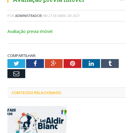
POR
ADMINISTRADOR
EM
27 DE ABRIL DE 2021
Avaliação previa imóvel
COMPARTILHAR:
Twitter
Facebook
Google+
Pinterest
LinkedIn
Tumblr
Email
CONTEÚDO RELACIONADO