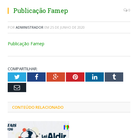
Publicação Famep
0
POR
ADMINISTRADOR
EM
25 DE JUNHO DE 2020
Publicação Famep
COMPARTILHAR:
Twitter
Facebook
Google+
Pinterest
LinkedIn
Tumblr
Email
CONTEÚDO RELACIONADO