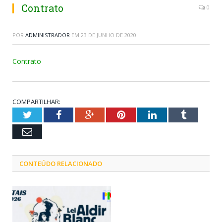
Contrato
0
POR
ADMINISTRADOR
EM
23 DE JUNHO DE 2020
Contrato
COMPARTILHAR:
Twitter
Facebook
Google+
Pinterest
LinkedIn
Tumblr
Email
CONTEÚDO RELACIONADO