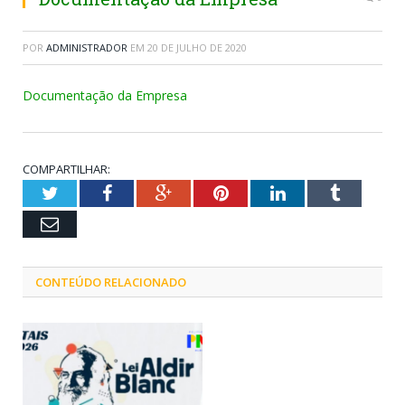
POR
ADMINISTRADOR
EM
20 DE JULHO DE 2020
Documentação da Empresa
COMPARTILHAR:
Twitter
Facebook
Google+
Pinterest
LinkedIn
Tumblr
Email
CONTEÚDO RELACIONADO