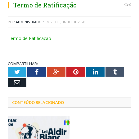
Termo de Ratificação
0
POR
ADMINISTRADOR
EM
25 DE JUNHO DE 2020
Termo de Ratificação
COMPARTILHAR:
Twitter
Facebook
Google+
Pinterest
LinkedIn
Tumblr
Email
CONTEÚDO RELACIONADO