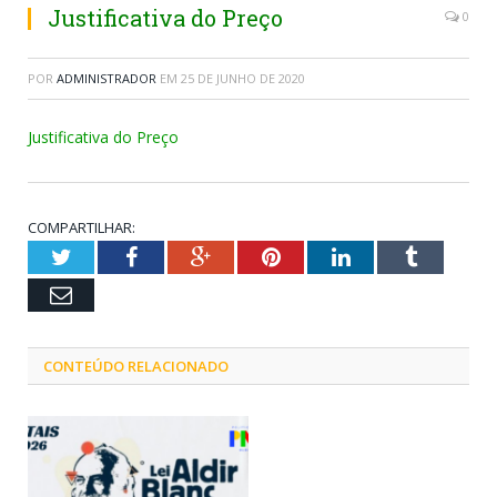
Justificativa do Preço
0
POR
ADMINISTRADOR
EM
25 DE JUNHO DE 2020
Justificativa do Preço
COMPARTILHAR:
Twitter
Facebook
Google+
Pinterest
LinkedIn
Tumblr
Email
CONTEÚDO RELACIONADO