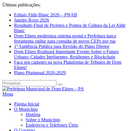
Últimas publicações:
Editais Aldir Blanc 2026 – PNAB
Janeiro Roxo 2026
Resultado Final de Projetos e Pontos de Cultura da Lei Aldir
Blanc
Dom Eliseu moderniza sistema postal e Prefeitura lança
ferramenta online para consulta de novos CEPs por rua
1ª Audiência Publica para Revisão do Plano Diretor
Dom Eliseu Realizará Importante Evento Sobre o Futuro
Urbano: Cidades Inteligentes, Resilientes e Blockchain
Faça seu cadastro na nova Plataforma de Tributos de Dom
Eliseu!
Plano Plurianual 2026-2029
Menu
Página Inicial
O Município
História
Sobre o Município
Endereços e Telefones Úteis
O Governo