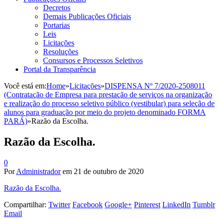
Decretos
Demais Publicações Oficiais
Portarias
Leis
Licitações
Resoluções
Consursos e Processos Seletivos
Portal da Transparência
Você está em:
Home
»
Licitações
»
DISPENSA Nº 7/2020-2508011
(Contratação de Empresa para prestação de serviços na organização
e realização do processo seletivo público (vestibular) para seleção de
alunos para graduação por meio do projeto denominado FORMA
PARÁ)
»
Razão da Escolha.
Razão da Escolha.
0
Por
Administrador
em
21 de outubro de 2020
Razão da Escolha.
Compartilhar:
Twitter
Facebook
Google+
Pinterest
LinkedIn
Tumblr
Email