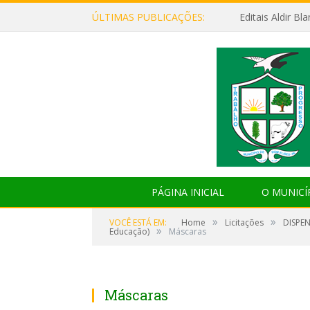
ÚLTIMAS PUBLICAÇÕES:
Editais Aldir B
PÁGINA INICIAL
O MUNICÍ
»
»
VOCÊ ESTÁ EM:
Home
Licitações
DISPEN
»
Educação)
Máscaras
Máscaras