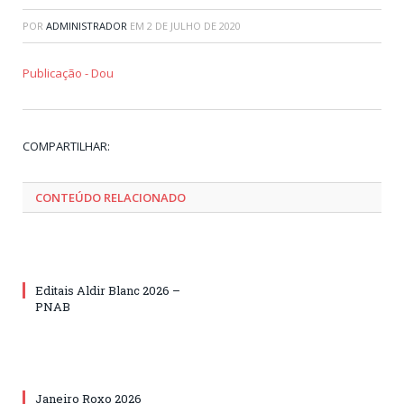
POR
ADMINISTRADOR
EM
2 DE JULHO DE 2020
Publicação - Dou
Tw
Fa
Go
Pi
Li
Tu
Em
COMPARTILHAR:
CONTEÚDO RELACIONADO
Editais Aldir Blanc 2026 –
PNAB
Janeiro Roxo 2026