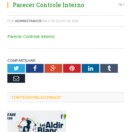
Parecer Controle Interno
0
POR
ADMINISTRADOR
EM
2 DE JULHO DE 2020
Parecer Controle Interno
COMPARTILHAR:
Twitter
Facebook
Google+
Pinterest
LinkedIn
Tumblr
Email
CONTEÚDO RELACIONADO