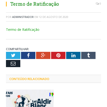
Termo de Ratificação
0
POR
ADMINISTRADOR
EM
12 DE AGOSTO DE 2020
Termo de Ratificação
COMPARTILHAR:
Twitter
Facebook
Google+
Pinterest
LinkedIn
Tumblr
Email
CONTEÚDO RELACIONADO